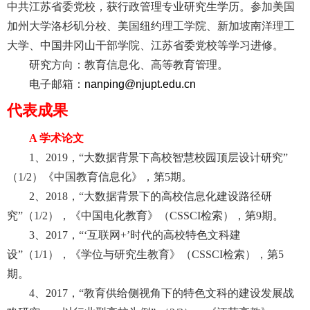
中共江苏省委党校，获行政管理专业研究生学历。参加美国
加州大学洛杉矶分校、美国纽约理工学院、新加坡南洋理工
大学、中国井冈山干部学院、江苏省委党校等学习进修。
研究方向：教育信息化、高等教育管理。
电子邮箱：
nanping@njupt.edu.cn
代表成果
A
学术论文
1
、
2019
，
“
大数据背景下高校智慧校园顶层设计研究
”
（
1
/2
）《中国教育信息化》，第
5
期。
2
、
2018
，
“
大数据背景下的高校信息化建设路径研
究
”
（
1
/2
），《中国电化教育》（
CSSCI
检索），第
9
期。
3
、
2017
，
“‘
互联网
+’
时代的高校特色文科建
设
”
（
1
/1
），《学位与研究生教育》（
CSSCI
检索），第
5
期。
4
、
2017
，
“
教育供给侧视角下的特色文科的建设发展战