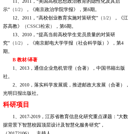
11
、
2011
，
“
美国高校思想政治教育的隐性化及其启
示
”
（
1
/2
）
，《南京政治学院学报》，第
6
期。
12
、
2011
，
“
高校创业教育实施对策研究
”
（
1
/2
）
，《江
苏高教》
（
CSSCI
检索）
，第
6
期。
13
、
2010
，
“
提高当前高校学生党员质量的对策研
究
”
（
1
/2
）
，《南京邮电大学学报（社会科学版）》，第
4
期。
B
教材
/
译著
1
、
2013
，通信企业危机管理（合著），中国书籍出版
社。
2
、
2010
，落实科学发展观，推进邮政大发展（合著），
光明日报出版社。
科研项目
1
、
2017-2019
，江苏省教育信息化研究重点课题：“大数
据背景下智慧校园顶层设计及智慧化服务研究”，
（
20172106
），主持人。