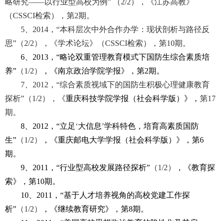
略研究
——
以行业型高校为例
”
（
2
/2
），《江苏高教》
（
CSSCI
检索），第
2
期。
5
、
2014
，
“
本科层次中外合作办学：现状剖析与路径反
思
”
（
2
/2
），《学术论坛》（
CSSCI
检索），第
10
期。
6
、
2013
，
“
略论双重管理教育模式下国防生综合素质培
养
”
（
1
/2
）
，《南京政治学院学报》，第
2
期。
7
、
2012
，
“
综合素质视域下的国防生积极心理健康教育
探析
”
（
1
/2
），《
重庆科技学院学报
（
社会科学版
）
》
，
第
17
期。
8
、
2012
，
“
立足
‘
大信息
’
学科特色，培育高素质国防
生
”
（
1
/2
）
，《重庆邮电大学学报（社会科学版）》，第
6
期。
9
、
2011
，
“
行业型高校发展路径探析
”
（
1
/2
）
，《教育探
索》，第
10
期。
10
、
2011
，
“
基于人才培养视角的高校党建工作探
析
”
（
1
/2
）
，《继续教育研究》，第
8
期。