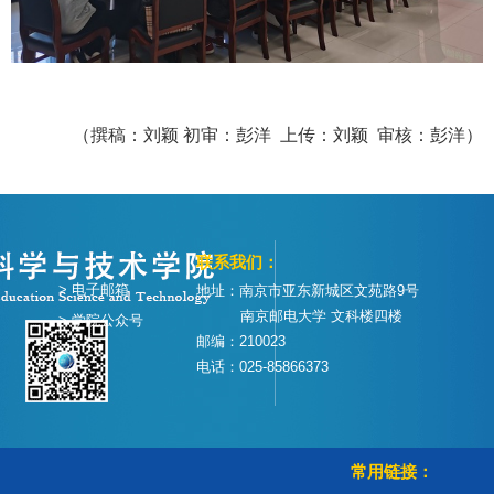
（撰稿：刘颖 初审：彭洋
上传：刘颖
审核：彭洋）
联系我们：
> 电子邮箱
地址：南京市亚东新城区文苑路9号
南京邮电大学 文科楼四楼
> 学院公众号
邮编：210023
电话：025-85866373
常用链接：