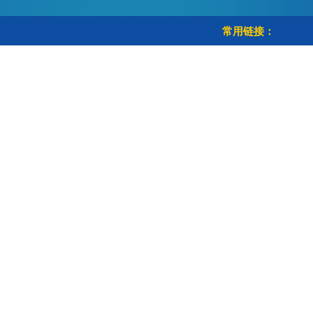
常用链接：
> 学校首页
> 教务管理系统
> 智慧校园
> 校历查询
Copyright © 南京邮电大学教育科学与技术学院 All Rights Reserved.