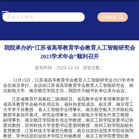
我院承办的“江苏省高等教育学会教育人工智能研究会
2023学术年会”顺利召开
发布时间：2023-12-16
浏览次数：
1
2
月
15
日，
江苏省高等教育学会教育人工智能研究会
2023学术年
会在南京举行。会议由江苏省高等教育学会教育人工智能研究会、南
京邮电大学
、
南京晓庄学院
主办
，
我院作为秘书长单位承办会议。
江苏省教育厅高教处二级调研员、省高教学会常务理事郭新宇，
省高等教育学会秘书长邓志良，省科协党组成员、副主席、南京理工
大学李千目教授，省人工智能学会理事长、南京航空航天大学陈松灿
教授等参加开幕式。研究会理事长、南京邮电大学校长叶美兰教授，
副理事长、南京晓庄学院校长张志华教授，南京工程学院党委书记孙
爱武教授，苏州科技大学党委书记姜朋明教授，徐州工程学院副校长
姜慧教授，江苏科技大学葛世伦教授，南京信息职业技术学院张旭翔
教授，常州信息职业技术学院王钧铭教授，南京工程学院曹雪虹教