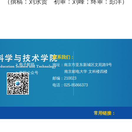
（撰稿：
刘永贵
初审：
刘峰；
终审
：
彭洋
）
联系我们：
> 电子邮箱
地址：南京市亚东新城区文苑路9号
南京邮电大学 文科楼四楼
> 学院公众号
邮编：210023
电话：025-85866373
常用链接：
> 学校首页
> 教务管理系统