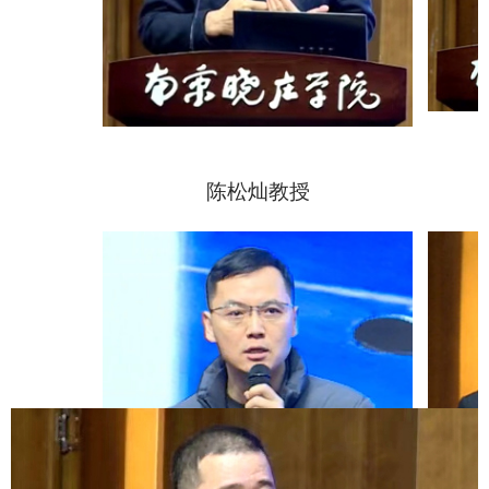
陈松灿教授