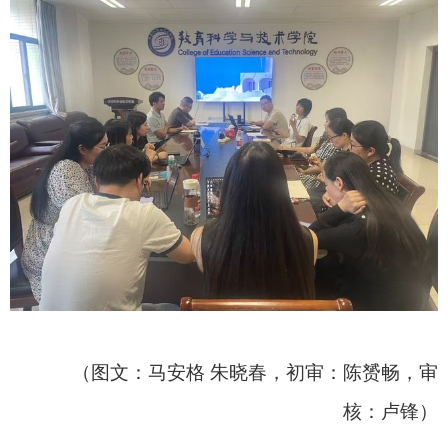
（图文：马安格 朱晓春，初审：陈赟畅，审
核：卢锋）