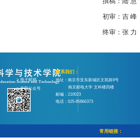
撰
稿：陆
慧
初
审：吉
峰
终
审：张
力
联系我们：
> 电子邮箱
地址：南京市亚东新城区文苑路9号
南京邮电大学 文科楼四楼
> 学院公众号
邮编：210023
电话：025-85866373
常用链接：
> 学校首页