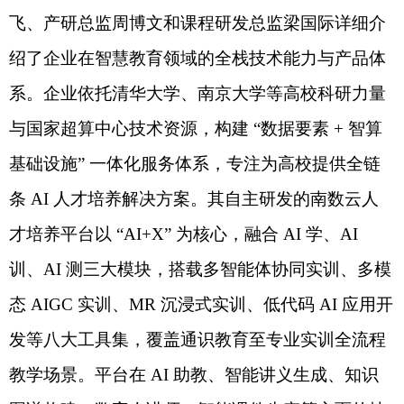
飞、产研总监周博文和课程研发总监梁国际详细介
绍了企业在智慧教育领域的全栈技术能力与产品体
系。企业依托清华大学、南京大学等高校科研力量
与国家超算中心技术资源，构建
“
数据要素
+
智算
基础设施
”
一体化服务体系，专注为高校提供全链
条
AI
人才培养解决方案。其自主研发的南数云人
才培养平台以
“AI+X”
为核心，融合
AI
学、
AI
训、
AI
测三大模块，搭载多智能体协同实训、多模
态
AIGC
实训、
MR
沉浸式实训、低代码
AI
应用开
发等八大工具集，覆盖通识教育至专业实训全流程
教学场景。平台在
AI
助教、智能讲义生成、知识