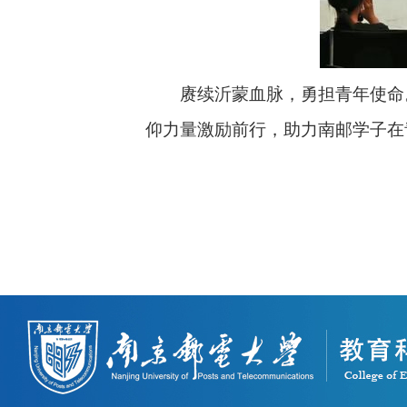
赓续沂蒙血脉，勇担青年使命
仰力量激励前行，助力南邮学子在