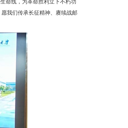
信生命线，为革命胜利立下不朽功
。愿我们传承长征精神、赓续战邮