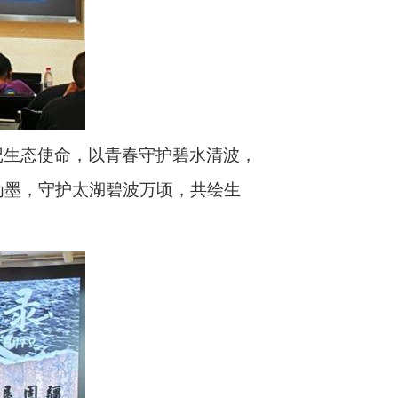
记生态使命，以青春守护碧水清波，
为墨，守护太湖碧波万顷，共绘生