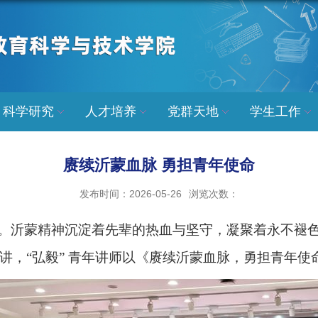
科学研究
人才培养
党群天地
学生工作
赓续沂蒙血脉 勇担青年使命
发布时间：2026-05-26
浏览次数：
。沂蒙精神沉淀着先辈的热血与坚守，凝聚着永不褪
讲，
“
弘毅
”
青年讲师以《赓续沂蒙血脉，勇担青年使