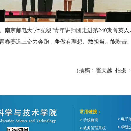
。南京邮电大学“弘毅”青年讲师团走进第
240
期菁英人
青春赛道上奋力奔跑，争做有理想、敢担当、能吃苦
（撰稿：霍天越
拍摄
常用链接：
> 电子
> 学校首页
> 学院
> 教务管理系统