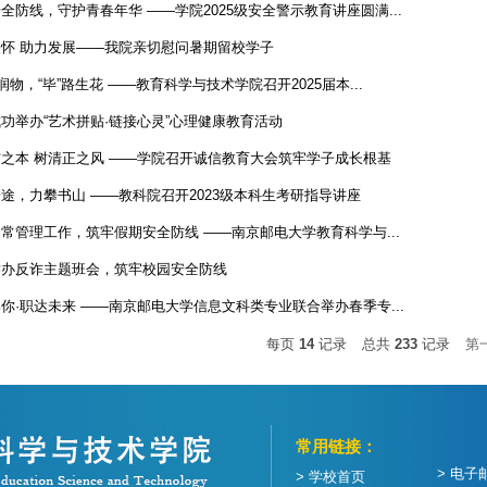
全防线，守护青春年华 ——学院2025级安全警示教育讲座圆满...
怀 助力发展——我院亲切慰问暑期留校学子
化润物，“毕”路生花 ——教育科学与技术学院召开2025届本...
功举办“艺术拼贴·链接心灵”心理健康教育活动
之本 树清正之风 ——学院召开诚信教育大会筑牢学子成长根基
途，力攀书山 ——教科院召开2023级本科生考研指导讲座
常管理工作，筑牢假期安全防线 ——南京邮电大学教育科学与...
举办反诈主题班会，筑牢校园安全防线
你·职达未来 ——南京邮电大学信息文科类专业联合举办春季专...
每页
14
记录
总共
233
记录
第
常用链接：
> 电子
> 学校首页