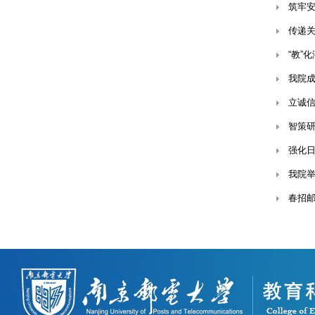
筑牢安
传递关
“教”
我院成
立诚信
智策研
强化日
我院
春招邮